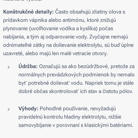
Konštrukčné detaily:
Často obsahujú zliatiny olova s
prídavkom vápnika alebo antimónu, ktoré znižujú
plynovanie (uvoľňovanie vodíka a kyslíka) počas
nabíjania, a tým aj odparovanie vody. Zvyčajne nemajú
odnímateľné zátky na dolievanie elektrolytu, sú buď úplne
uzavreté, alebo majú len malé vetracie otvory.
Údržba:
Označujú sa ako bezúdržbové, pretože za
normálnych prevádzkových podmienok by nemalo
byť potrebné dolievať vodu. Napriek tomu je stále
dobré občas skontrolovať ich stav a čistotu pólov.
Výhody:
Pohodlné používanie, nevyžadujú
pravidelnú kontrolu hladiny elektrolytu, nižšie
samovybíjanie v porovnaní s klasickými batériami.