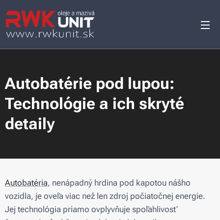
Autobatérie pod lupou:
Technológie a ich skryté
detaily
Autobatéria
, nenápadný hrdina pod kapotou nášho
vozidla, je oveľa viac než len zdroj počiatočnej energie.
Jej technológia priamo ovplyvňuje spoľahlivosť