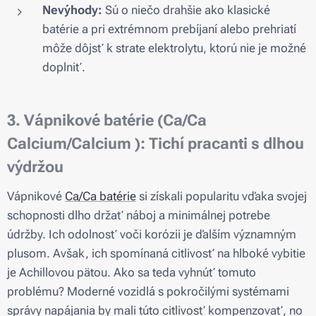
Nevýhody:
Sú o niečo drahšie ako klasické
batérie a pri extrémnom prebíjaní alebo prehriatí
môže dôjsť k strate elektrolytu, ktorú nie je možné
doplniť.
3.
Vápnikové batérie (Ca/Ca
Calcium/Calcium )
: Tichí pracanti s dlhou
výdržou
Vápnikové
Ca/Ca batérie
si získali popularitu vďaka svojej
schopnosti dlho držať náboj a minimálnej potrebe
údržby. Ich odolnosť voči korózii je ďalším významným
plusom. Avšak, ich spomínaná citlivosť na hlboké vybitie
je Achillovou pätou. Ako sa teda vyhnúť tomuto
problému? Moderné vozidlá s pokročilými systémami
správy napájania by mali túto citlivosť kompenzovať, no