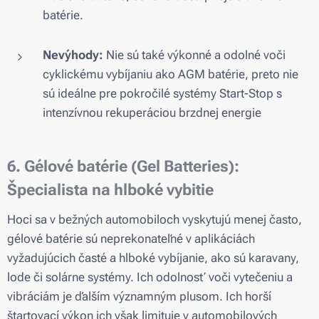
batérie.
Nevýhody:
Nie sú také výkonné a odolné voči
cyklickému vybíjaniu ako AGM batérie, preto nie
sú ideálne pre pokročilé systémy Start-Stop s
intenzívnou rekuperáciou brzdnej energie
6. Gélové batérie (Gel Batteries):
Špecialista na hlboké vybitie
Hoci sa v bežných automobiloch vyskytujú menej často,
gélové batérie sú neprekonateľné v aplikáciách
vyžadujúcich časté a hlboké vybíjanie, ako sú karavany,
lode či solárne systémy. Ich odolnosť voči vytečeniu a
vibráciám je ďalším významným plusom. Ich horší
štartovací výkon ich však limituje v automobilových