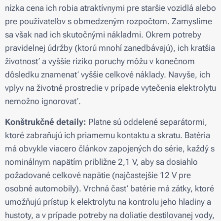
nízka cena ich robia atraktívnymi pre staršie vozidlá alebo
pre používateľov s obmedzeným rozpočtom. Zamyslime
sa však nad ich skutočnými nákladmi. Okrem potreby
pravidelnej údržby (ktorú mnohí zanedbávajú), ich kratšia
životnosť a vyššie riziko poruchy môžu v konečnom
dôsledku znamenať vyššie celkové náklady. Navyše, ich
vplyv na životné prostredie v prípade vytečenia elektrolytu
nemožno ignorovať.
Konštrukčné detaily:
Platne sú oddelené separátormi,
ktoré zabraňujú ich priamemu kontaktu a skratu. Batéria
má obvykle viacero článkov zapojených do série, každý s
nominálnym napätím približne 2,1 V, aby sa dosiahlo
požadované celkové napätie (najčastejšie 12 V pre
osobné automobily). Vrchná časť batérie má zátky, ktoré
umožňujú prístup k elektrolytu na kontrolu jeho hladiny a
hustoty, a v prípade potreby na doliatie destilovanej vody,