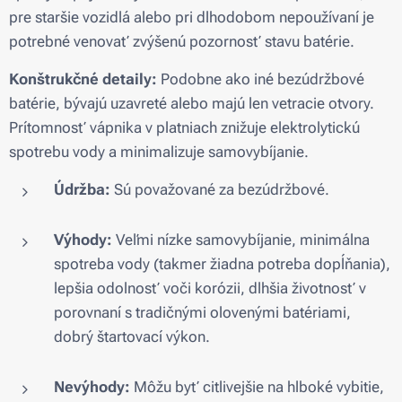
pre staršie vozidlá alebo pri dlhodobom nepoužívaní je
potrebné venovať zvýšenú pozornosť stavu batérie.
Konštrukčné detaily:
Podobne ako iné bezúdržbové
batérie, bývajú uzavreté alebo majú len vetracie otvory.
Prítomnosť vápnika v platniach znižuje elektrolytickú
spotrebu vody a minimalizuje samovybíjanie.
Údržba:
Sú považované za bezúdržbové.
Výhody:
Veľmi nízke samovybíjanie, minimálna
spotreba vody (takmer žiadna potreba dopĺňania),
lepšia odolnosť voči korózii, dlhšia životnosť v
porovnaní s tradičnými olovenými batériami,
dobrý štartovací výkon.
Nevýhody:
Môžu byť citlivejšie na hlboké vybitie,