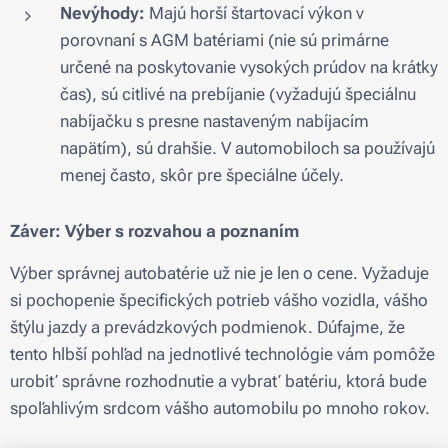
Nevýhody:
Majú horší štartovací výkon v
porovnaní s AGM batériami (nie sú primárne
určené na poskytovanie vysokých prúdov na krátky
čas), sú citlivé na prebíjanie (vyžadujú špeciálnu
nabíjačku s presne nastaveným nabíjacím
napätím), sú drahšie. V automobiloch sa používajú
menej často, skôr pre špeciálne účely.
Záver: Výber s rozvahou a poznaním
Výber správnej autobatérie už nie je len o cene. Vyžaduje
si pochopenie špecifických potrieb vášho vozidla, vášho
štýlu jazdy a prevádzkových podmienok. Dúfajme, že
tento hlbší pohľad na jednotlivé technológie vám pomôže
urobiť správne rozhodnutie a vybrať batériu, ktorá bude
spoľahlivým srdcom vášho automobilu po mnoho rokov.